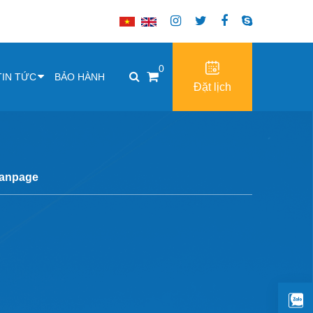
0
TIN TỨC
BẢO HÀNH
Đặt lịch
anpage