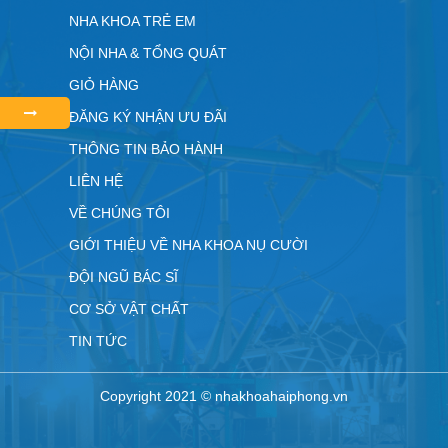
NHA KHOA TRẺ EM
NỘI NHA & TỔNG QUÁT
GIỎ HÀNG
ĐĂNG KÝ NHẬN ƯU ĐÃI
THÔNG TIN BẢO HÀNH
LIÊN HỆ
VỀ CHÚNG TÔI
GIỚI THIỆU VỀ NHA KHOA NỤ CƯỜI
ĐỘI NGŨ BÁC SĨ
CƠ SỞ VẬT CHẤT
TIN TỨC
Copyright 2021 © nhakhoahaiphong.vn