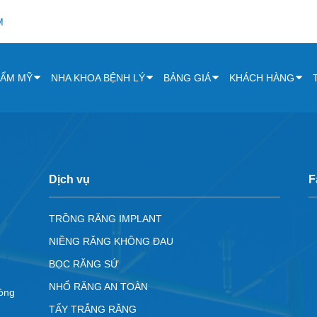
M
HẨM MỸ
NHA KHOA BỆNH LÝ
BẢNG GIÁ
KHÁCH HÀNG
Dịch vụ
F
TRỒNG RĂNG IMPLANT
NIỀNG RĂNG KHÔNG ĐAU
BỌC RĂNG SỨ
NHỔ RĂNG AN TOÀN
hòng
TẨY TRẮNG RĂNG