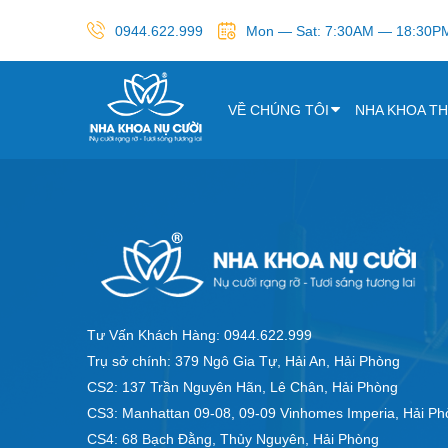
0944.622.999
Mon — Sat: 7:30AM — 18:30P
VỀ CHÚNG TÔI
NHA KHOA T
Tư Vấn Khách Hàng: 0944.622.999
Trụ sở chính: 379 Ngô Gia Tự, Hải An, Hải Phòng
CS2: 137 Trần Nguyên Hãn, Lê Chân, Hải Phòng
CS3: Manhattan 09-08, 09-09 Vinhomes Imperia, Hải P
CS4: 68 Bạch Đằng, Thủy Nguyên, Hải Phòng