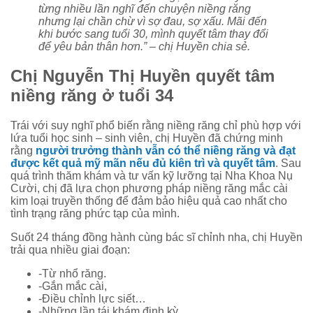
từng nhiều lần nghĩ đến chuyện niềng răng
nhưng lại chần chừ vì sợ đau, sợ xấu. Mãi đến
khi bước sang tuổi 30, mình quyết tâm thay đổi
để yêu bản thân hơn.” – chị Huyền chia sẻ.
Chị Nguyễn Thị Huyền quyết tâm
niềng răng ở tuổi 34
Trái với suy nghĩ phổ biến rằng niềng răng chỉ phù hợp với
lứa tuổi học sinh – sinh viên, chị Huyền đã chứng minh
rằng
người trưởng thành vẫn có thể niềng răng và đạt
được kết quả mỹ mãn nếu đủ kiên trì và quyết tâm
. Sau
quá trình thăm khám và tư vấn kỹ lưỡng tại Nha Khoa Nụ
Cười, chị đã lựa chọn phương pháp niềng răng mắc cài
kim loại truyền thống để đảm bảo hiệu quả cao nhất cho
tình trạng răng phức tạp của mình.
Suốt 24 tháng đồng hành cùng bác sĩ chỉnh nha, chị Huyền
trải qua nhiều giai đoạn:
-Từ nhổ răng.
-Gắn mắc cài,
-Điều chỉnh lực siết…
-Những lần tái khám định kỳ.