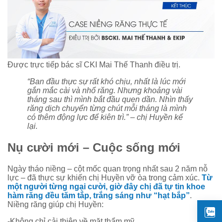
Được trực tiếp bác sĩ CKI Mai Thế Thanh điều trị.
“Ban đầu thực sự rất khó chịu, nhất là lúc mới
gắn mắc cài và nhổ răng. Nhưng khoảng vài
tháng sau thì mình bắt đầu quen dần. Nhìn thấy
răng dịch chuyển từng chút mỗi tháng là mình
có thêm động lực để kiên trì.” – chị Huyền kể
lại.
Nụ cười mới – Cuộc sống mới
Ngày tháo niềng – cột mốc quan trọng nhất sau 2 năm nỗ
lực – đã thực sự khiến chị Huyền vỡ òa trong cảm xúc.
Từ
một người từng ngại cười, giờ đây chị đã tự tin khoe
hàm răng đều tăm tắp, trắng sáng như “hạt bắp”
.
Niềng răng giúp chị Huyền:
-Không chỉ cải thiện về mặt thẩm mỹ.