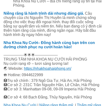
Nha Khoa Nụ Cười – địa chỉ niềng răng uy tín tại Hải
Phòng.
Niềng răng là hành trình dài nhưng đáng giá.
Câu
chuyện của chị Nguyễn Thị Huyền là minh chứng sống
động cho việc thay đổi ngoại hình. thay đổi cuộc sống
bằng sự quyết tâm và niềm tin. Nếu bạn đang có ý định cải
thiện hàm răng của mình, đừng ngần ngại. Hãy bắt đầu
hành trình ấy ngay hôm nay!
Nha Khoa Nụ Cười– Đồng hành cùng bạn trên con
đường chinh phục nụ cười hoàn hảo!
—————-
🌟
🌟
🌟
——————
TRUNG TÂM NHA KHOA NỤ CƯỜI HẢI PHÒNG
Nụ cười rạng rỡ – tươi sáng tương lai!
🌏
Website:
https://nhakhoahaiphong.vn
/
☎️
Hotline: 0944622999
🏥
Trụ sở chính : 379 Ngô Gia Tự, Hải An, Hải Phòng
🏥
Cơ sở 2: 231C Trần Nguyên Hãn, Lê Chân, Hải Phòng
🏥
Cơ sở 3: Manhattan 09-08, 09-09 Imperia Hải Phòng
🏥
Cơ sở 4: 68 Bạch Đằng, Thủy Nguyên, Hải Phòng
Nha Khoa Nụ Cười
|
Niềng răng thẩm mỹ
|
Thẩm mỹ răng