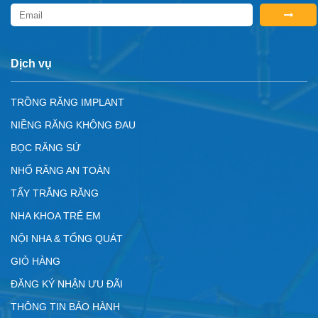
Dịch vụ
TRỒNG RĂNG IMPLANT
NIỀNG RĂNG KHÔNG ĐAU
BỌC RĂNG SỨ
NHỔ RĂNG AN TOÀN
TẨY TRẮNG RĂNG
NHA KHOA TRẺ EM
NỘI NHA & TỔNG QUÁT
GIỎ HÀNG
ĐĂNG KÝ NHẬN ƯU ĐÃI
THÔNG TIN BẢO HÀNH