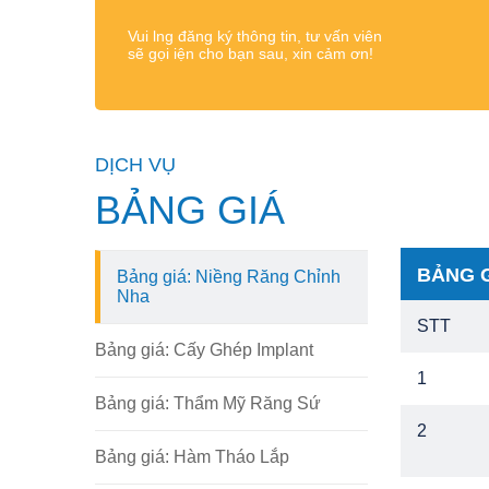
Vui lng đăng ký thông tin, tư vấn viên
sẽ gọi iện cho bạn sau, xin cảm ơn!
DỊCH VỤ
BẢNG GIÁ
BẢNG G
Bảng giá: Niềng Răng Chỉnh
Nha
STT
Bảng giá: Cấy Ghép Implant
1
Bảng giá: Thẩm Mỹ Răng Sứ
2
Bảng giá: Hàm Tháo Lắp