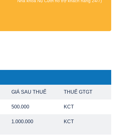
Nha khoa Nụ Cười hỗ trợ khách hàng 24/7)
GIÁ SAU THUẾ
THUẾ GTGT
500.000
KCT
1.000.000
KCT