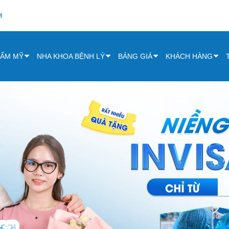
M
HẨM MỸ
NHA KHOA BỆNH LÝ
BẢNG GIÁ
KHÁCH HÀNG