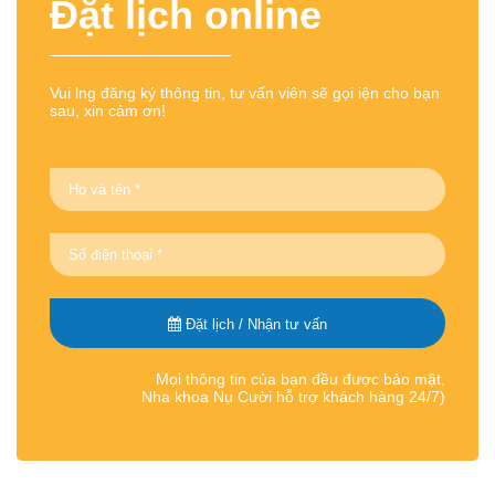
Đặt lịch online
Vui lng đăng ký thông tin, tư vấn viên sẽ gọi iện cho bạn
sau, xin cảm ơn!
Đặt lịch / Nhận tư vấn
Mọi thông tin của bạn đều được bảo mật,
Nha khoa Nụ Cười hỗ trợ khách hàng 24/7)