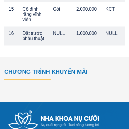
15
Cố định
Gói
2.000.000
KCT
răng vĩnh
viễn
16
Đặt trước
NULL
1.000.000
NULL
phẫu thuật
CHƯƠNG TRÌNH KHUYẾN MÃI