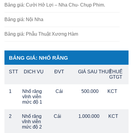
Bảng giá: Cười Hở Lợi – Nha Chu- Chụp Phim.
Bảng giá: Nội Nha
Bảng giá: Phẫu Thuật Xương Hàm
BẢNG GIÁ: NHỔ RĂNG
STT
DICH VỤ
ĐVT
GIÁ SAU THUẾ
THUẾ
GTGT
1
Nhổ răng
Cái
500.000
KCT
vĩnh viễn
mức độ 1
2
Nhổ răng
Cái
1.000.000
KCT
vĩnh viễn
mức độ 2