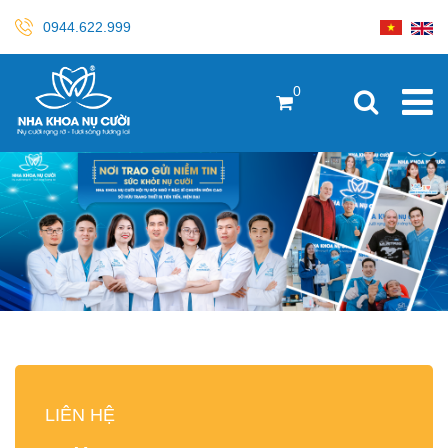
0944.622.999
0
LIÊN HỆ