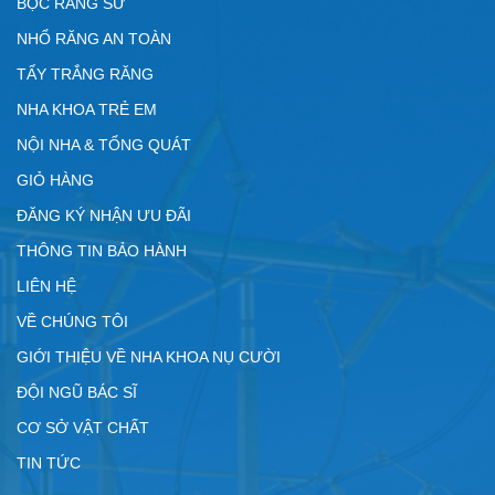
BỌC RĂNG SỨ
NHỔ RĂNG AN TOÀN
TẨY TRẮNG RĂNG
NHA KHOA TRẺ EM
NỘI NHA & TỔNG QUÁT
GIỎ HÀNG
ĐĂNG KÝ NHẬN ƯU ĐÃI
THÔNG TIN BẢO HÀNH
LIÊN HỆ
VỀ CHÚNG TÔI
GIỚI THIỆU VỀ NHA KHOA NỤ CƯỜI
ĐỘI NGŨ BÁC SĨ
CƠ SỞ VẬT CHẤT
TIN TỨC