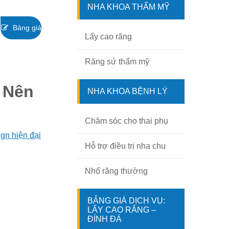
NHA KHOA THẨM MỸ
Bảng giá
Lấy cao răng
dịch vụ
Răng sứ thẩm mỹ
? Nên
NHA KHOA BỆNH LÝ
Chăm sóc cho thai phụ
ign hiện đại
Hỗ trợ điều trị nha chu
Nhổ răng thường
BẢNG GIÁ DỊCH VỤ:
LẤY CAO RĂNG –
ĐÍNH ĐÁ