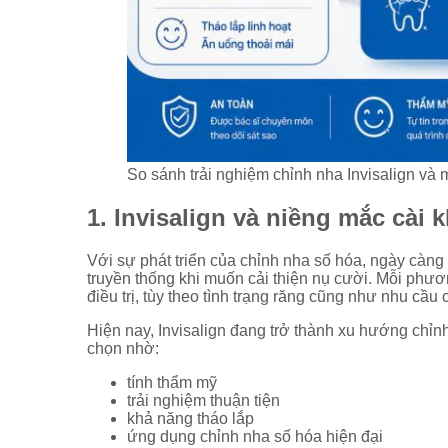
So sánh trải nghiệm chỉnh nha Invisalign và
1. Invisalign và niềng mắc cài
Với sự phát triển của chỉnh nha số hóa, ngày càng
truyền thống khi muốn cải thiện nụ cười. Mỗi phư
điều trị, tùy theo tình trạng răng cũng như nhu cầu
Hiện nay, Invisalign đang trở thành xu hướng chỉ
chọn nhờ:
tính thẩm mỹ
trải nghiệm thuận tiện
khả năng tháo lắp
ứng dụng chỉnh nha số hóa hiện đại