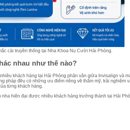
 mắc cài truyền thống tại Nha Khoa Nụ Cười Hải Phòng.
 khác nhau như thế nào?
 nhiều khách hàng tại Hải Phòng phân vân giữa Invisalign và m
ơng pháp đều có những ưu điểm riêng về thẩm mỹ, trải nghiệm 
 của từng khách hàng.
nh nha hiện đại được nhiều khách hàng trưởng thành tại Hải Ph