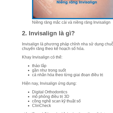
Niềng răng mắc cài và niềng răng Invisalign
2. Invisalign là gì?
Invisalign là phương pháp chỉnh nha sử dụng chuỗ
chuyển răng theo kế hoạch số hóa.
Khay Invisalign có thể:
tháo lắp
gần như trong suốt
cá nhân hóa theo từng giai đoạn điều trị
Hiện nay, Invisalign ứng dụng:
Digital Orthodontics
mô phỏng điều trị 3D
công nghệ scan kỹ thuật số
ClinCheck