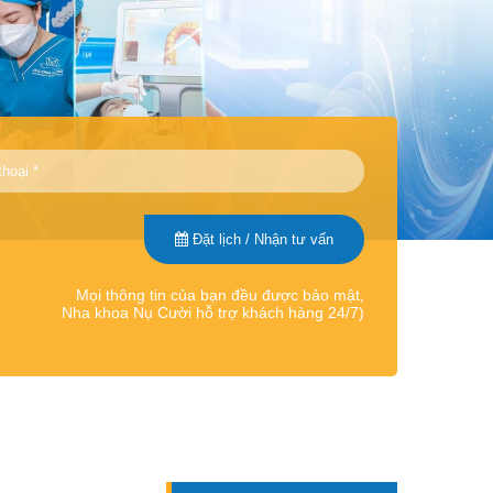
Đặt lịch / Nhận tư vấn
Mọi thông tin của bạn đều được bảo mật,
Nha khoa Nụ Cười hỗ trợ khách hàng 24/7)