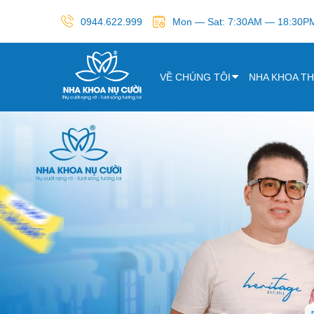
0944.622.999
Mon — Sat: 7:30AM — 18:30P
VỀ CHÚNG TÔI
NHA KHOA T