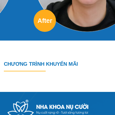
CHƯƠNG TRÌNH KHUYẾN MÃI