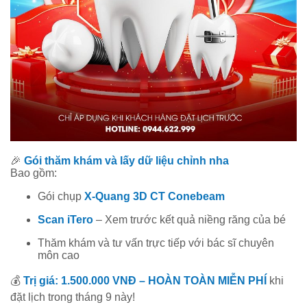
🎉
Gói thăm khám và lấy dữ liệu chỉnh nha
Bao gồm:
Gói chụp
X-Quang 3D CT Conebeam
Scan iTero
– Xem trước kết quả niềng răng của bé
Thăm khám và tư vấn trực tiếp với bác sĩ chuyên
môn cao
💰
Trị giá: 1.500.000 VNĐ – HOÀN TOÀN MIỄN PHÍ
khi
đặt lịch trong tháng 9 này!