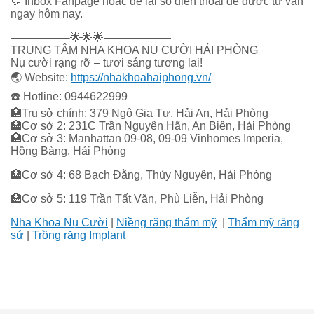
💬 Inbox Fanpage hoặc để lại số điện thoại để được tư vấn
ngay hôm nay.
—————-
🌟
🌟
🌟
——————
TRUNG TÂM NHA KHOA NỤ CƯỜI HẢI PHÒNG
Nụ cười rạng rỡ – tươi sáng tương lai!
🌏
Website:
https://nhakhoahaiphong.vn
/
☎️
Hotline: 0944622999
🏥
Trụ sở chính: 379 Ngô Gia Tự, Hải An, Hải Phòng
🏥
Cơ sở 2: 231C Trần Nguyên Hãn, An Biên, Hải Phòng
🏥
Cơ sở 3: Manhattan 09-08, 09-09 Vinhomes Imperia,
Hồng Bàng, Hải Phòng
🏥
Cơ sở 4: 68 Bạch Đằng, Thủy Nguyên, Hải Phòng
🏥
Cơ sở 5: 119 Trần Tất Văn, Phù Liễn, Hải Phòng
Nha Khoa Nụ Cười
|
Niềng răng thẩm mỹ
|
Thẩm mỹ răng
sứ
|
Trồng răng Implant