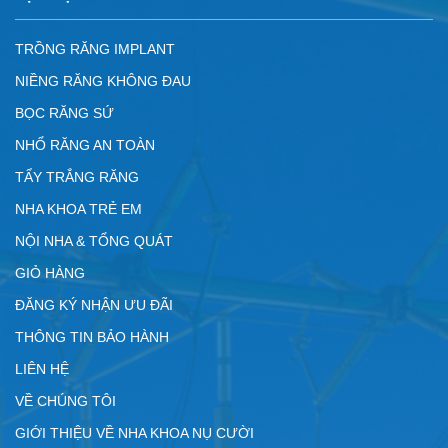
TRỒNG RĂNG IMPLANT
NIỀNG RĂNG KHÔNG ĐAU
BỌC RĂNG SỨ
NHỔ RĂNG AN TOÀN
TẨY TRẮNG RĂNG
NHA KHOA TRẺ EM
NỘI NHA & TỔNG QUÁT
GIỎ HÀNG
ĐĂNG KÝ NHẬN ƯU ĐÃI
THÔNG TIN BẢO HÀNH
LIÊN HỆ
VỀ CHÚNG TÔI
GIỚI THIỆU VỀ NHA KHOA NỤ CƯỜI