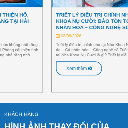
TRIẾT LÝ ĐIỀU TRỊ CHỈNH NHA TẠI NHA
KHOA NỤ CƯỜI: BẢO TỒN TỐI ĐA – CÁ
NHÂN HÓA – CÔNG NGHỆ SỐ
03/08/2026
Triết lý điều trị chỉnh nha tại Nha Khoa Nụ Cười: Bảo tồn tối
đa – Cá nhân hóa – Công nghệ số Triết lý điều trị chỉnh nha
tại Nha Khoa Nụ Cười là gì? Triết lý điều trị chỉnh nha tại Nha
Khoa Nụ Cười Hải Phòng được xây dựng trên ba nguyên…
Xem thêm
KHÁCH HÀNG
HÌNH ẢNH THAY ĐỔI CỦA