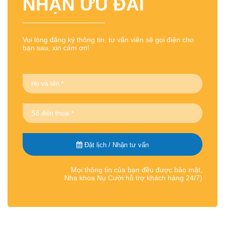
NHẬN ƯU ĐÃI
Vui lòng đăng ký thông tin, tư vấn viên sẽ gọi điện cho
bạn sau, xin cảm ơn!
Đặt lịch / Nhận tư vấn
Mọi thông tin của bạn đều được bảo mật,
Nha khoa Nụ Cười hỗ trợ khách hàng 24/7)