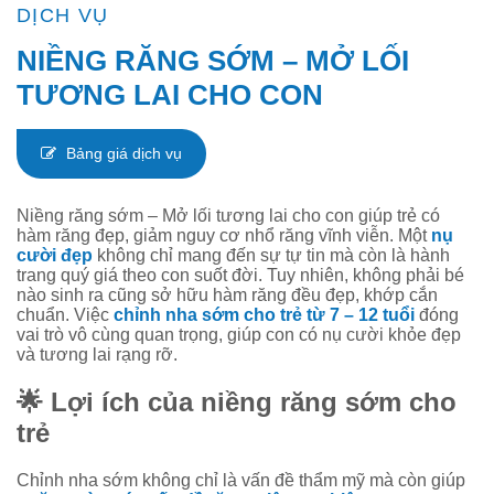
DỊCH VỤ
NIỀNG RĂNG SỚM – MỞ LỐI
TƯƠNG LAI CHO CON
Bảng giá dịch vụ
Niềng
Niềng răng sớm – Mở lối tương lai cho con giúp trẻ có
hàm răng đẹp, giảm nguy cơ nhổ răng vĩnh viễn. Một
nụ
răng
cười đẹp
không chỉ mang đến sự tự tin mà còn là hành
trang quý giá theo con suốt đời. Tuy nhiên, không phải bé
nào sinh ra cũng sở hữu hàm răng đều đẹp, khớp cắn
sớm
chuẩn. Việc
chỉnh nha sớm cho trẻ từ 7 – 12 tuổi
đóng
vai trò vô cùng quan trọng, giúp con có nụ cười khỏe đẹp
–
và tương lai rạng rỡ.
Mở
🌟 Lợi ích của niềng răng sớm cho
lối
trẻ
tương
Chỉnh nha sớm không chỉ là vấn đề thẩm mỹ mà còn giúp