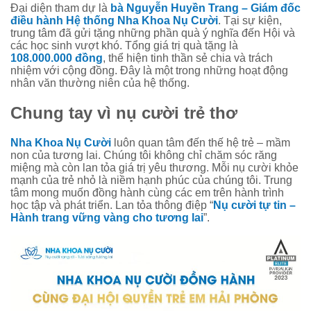
Đại diện tham dự là
bà Nguyễn Huyền Trang – Giám đốc
điều hành Hệ thống Nha Khoa Nụ Cười
. Tại sự kiện,
trung tâm đã gửi tặng những phần quà ý nghĩa đến Hội và
các học sinh vượt khó. Tổng giá trị quà tặng là
108.000.000 đồng
, thể hiện tinh thần sẻ chia và trách
nhiệm với cộng đồng. Đây là một trong những hoạt động
nhân văn thường niên của hệ thống.
Chung tay vì nụ cười trẻ thơ
Nha Khoa Nụ Cười
luôn quan tâm đến thế hệ trẻ – mầm
non của tương lai. Chúng tôi không chỉ chăm sóc răng
miệng mà còn lan tỏa giá trị yêu thương. Mỗi nụ cười khỏe
mạnh của trẻ nhỏ là niềm hạnh phúc của chúng tôi. Trung
tâm mong muốn đồng hành cùng các em trên hành trình
học tập và phát triển. Lan tỏa thông điệp “
Nụ cười tự tin –
Hành trang vững vàng cho tương lai
”.