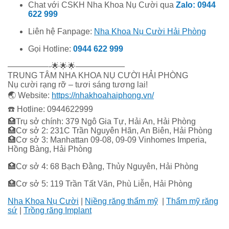
Chat với CSKH Nha Khoa Nụ Cười qua
Zalo: 0944
622 999
Liên hệ Fanpage:
Nha Khoa Nụ Cười Hải Phòng
Gọi Hotline:
0944 622 999
—————-
🌟
🌟
🌟
——————
TRUNG TÂM NHA KHOA NỤ CƯỜI HẢI PHÒNG
Nụ cười rạng rỡ – tươi sáng tương lai!
🌏
Website:
https://nhakhoahaiphong.vn
/
☎️
Hotline: 0944622999
🏥
Trụ sở chính: 379 Ngô Gia Tự, Hải An, Hải Phòng
🏥
Cơ sở 2: 231C Trần Nguyên Hãn, An Biên, Hải Phòng
🏥
Cơ sở 3: Manhattan 09-08, 09-09 Vinhomes Imperia,
Hồng Bàng, Hải Phòng
🏥
Cơ sở 4: 68 Bạch Đằng, Thủy Nguyên, Hải Phòng
🏥
Cơ sở 5: 119 Trần Tất Văn, Phù Liễn, Hải Phòng
Nha Khoa Nụ Cười
|
Niềng răng thẩm mỹ
|
Thẩm mỹ răng
sứ
|
Trồng răng Implant