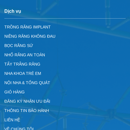
Dịch vụ
TRỒNG RĂNG IMPLANT
NIỀNG RĂNG KHÔNG ĐAU
BỌC RĂNG SỨ
NHỔ RĂNG AN TOÀN
TẨY TRẮNG RĂNG
NHA KHOA TRẺ EM
NỘI NHA & TỔNG QUÁT
GIỎ HÀNG
ĐĂNG KÝ NHẬN ƯU ĐÃI
THÔNG TIN BẢO HÀNH
LIÊN HỆ
VỀ CHÚNG TÔI